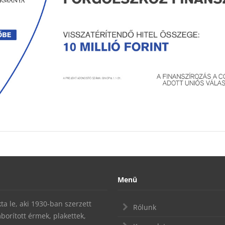
Menü
a le, aki 1930-ban szerzett
Rólunk
mborított érmek, plakettek,