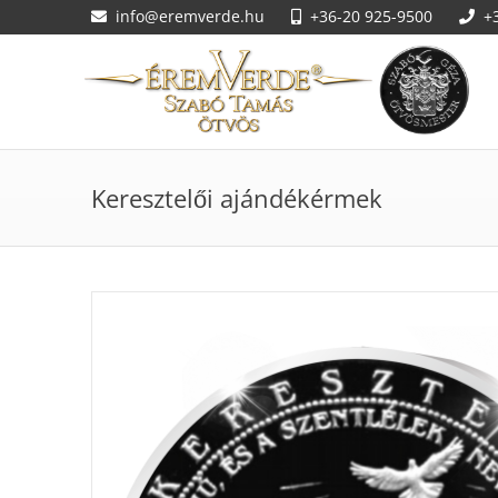
info@eremverde.hu
+36-20 925-9500
+
Keresztelői ajándékérmek