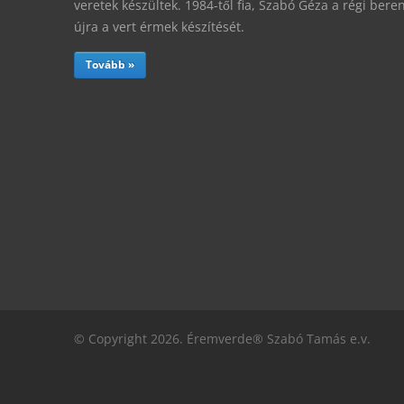
veretek készültek. 1984-től fia, Szabó Géza a régi ber
újra a vert érmek készítését.
Tovább »
© Copyright 2026. Éremverde® Szabó Tamás e.v.