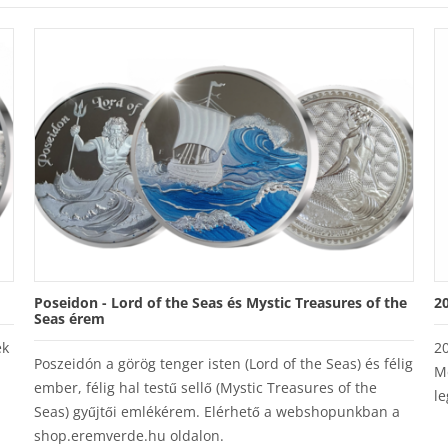
Poseidon - Lord of the Seas és Mystic Treasures of the
2
Seas érem
ek
2
Poszeidón a görög tenger isten (Lord of the Seas) és félig
M
ember, félig hal testű sellő (Mystic Treasures of the
le
Seas) gyűjtői emlékérem. Elérhető a webshopunkban a
shop.eremverde.hu oldalon.