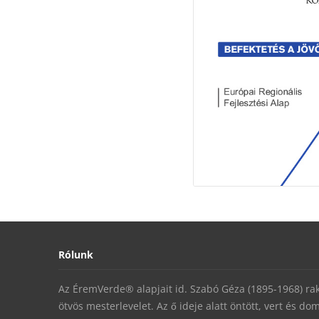
Rólunk
Az ÉremVerde® alapjait id. Szabó Géza (1895-1968) rakt
ötvös mesterlevelet. Az ő ideje alatt öntött, vert és do