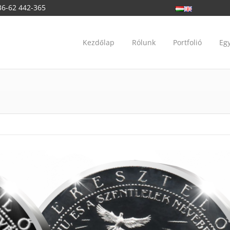
36-62 442-365
Kezdőlap
Rólunk
Portfolió
Eg