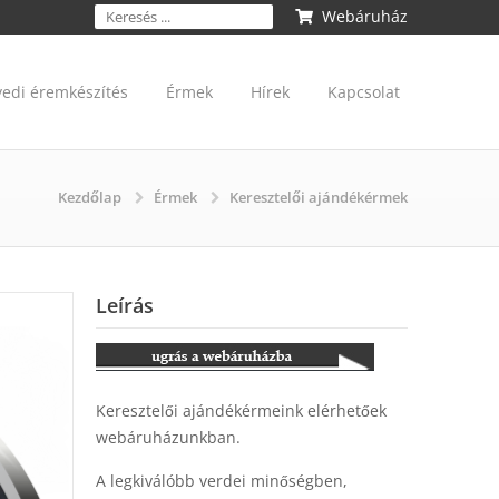
Webáruház
yedi éremkészítés
Érmek
Hírek
Kapcsolat
Kezdőlap
Érmek
Keresztelői ajándékérmek
Leírás
Keresztelői ajándékérmeink elérhetőek
webáruházunkban.
A legkiválóbb verdei minőségben,