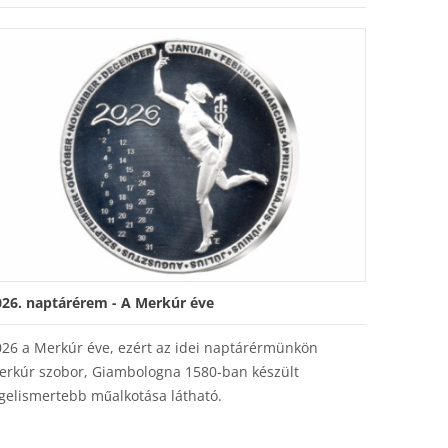
026. naptárérem - A Merkúr éve
026 a Merkúr éve, ezért az idei naptárérmünkön
erkúr szobor, Giambologna 1580-ban készült
gelismertebb műalkotása látható.