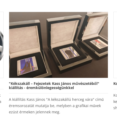
"Kékszakáll – Fejezetek Kass János művészetéből"
K
kiállítás - éremkülönlegességünkkel
k
Ko
A kiállítás Kass János "A kékszakállú herceg vára" című
a
ke
éremsorozatát mutatja be, melyben a grafikai művek
s
ezüst érmeken jelennek meg.