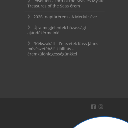
Poseidon - Lord of the Seas és Mystic
Treasures of the Seas érem
2026. naptárérem - A Merkúr éve
Újra megjelentek házassági
ajándékérmeink!
"Kékszakáll – Fejezetek Kass János
művészetéből" kiállítás -
éremkülönlegességünkkel