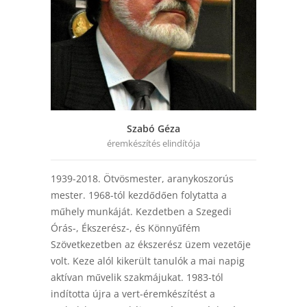
Szabó Géza
éremkészítés elindítója
1939-2018. Ötvösmester, aranykoszorús
mester. 1968-tól kezdődően folytatta a
műhely munkáját. Kezdetben a Szegedi
Órás-, Ékszerész-, és Könnyűfém
Szövetkezetben az ékszerész üzem vezetője
volt. Keze alól kikerült tanulók a mai napig
aktívan művelik szakmájukat. 1983-tól
indította újra a vert-éremkészítést a