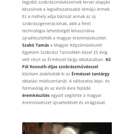
legjobb szobrászművészeinek tervei alapján
készülnek a legváltozatosabb témájú érmek.
Ez a műhely adja bázisát annak az új
szobrászgenerációnak, akik a fenti
technológia lehetőségét kihasználva
újraélesztették a magyar éremművészetet.
Szabó Tamás
a Magyar Képzőművészeti
Egyetem Szobrász Tanszékén közel 25 évig
vett részt az Érmészet tárgy oktatásában.
Kő
Pál Kossuth-díjas szobrászművésszel
közösen alakították ki az
Érmészet tantárgy
oktatási módszertanát. A változatos képi- és
formavilág és az évről évre fejlődő
éremkészítés
együtt segítette a magyar
éremművészet újraéledését és virágzását.