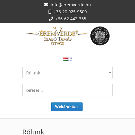
info@eremverde.hu
+36-20 925-9500
+36-62 442-365
Webáruház »
Rólunk