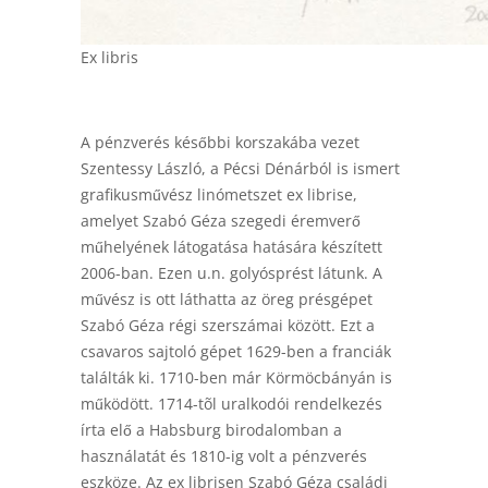
Ex libris
A pénzverés későbbi korszakába vezet
Szentessy László, a Pécsi Dénárból is ismert
grafikusművész linómetszet ex librise,
amelyet Szabó Géza szegedi éremverő
műhelyének látogatása hatására készített
2006-ban. Ezen u.n. golyósprést látunk. A
művész is ott láthatta az öreg présgépet
Szabó Géza régi szerszámai között. Ezt a
csavaros sajtoló gépet 1629-ben a franciák
találták ki. 1710-ben már Körmöcbányán is
működött. 1714-tõl uralkodói rendelkezés
írta elő a Habsburg birodalomban a
használatát és 1810-ig volt a pénzverés
eszköze. Az ex librisen Szabó Géza családi