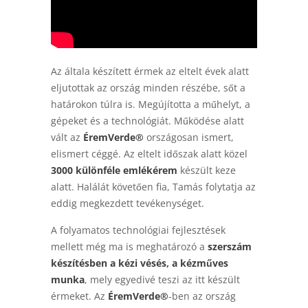
Az általa készített érmek az eltelt évek alatt
eljutottak az ország minden részébe, sőt a
határokon túlra is. Megújította a műhelyt, a
gépeket és a technológiát. Működése alatt
vált az
ÉremVerde®
országosan ismert,
elismert céggé. Az eltelt időszak alatt közel
3000 különféle emlékérem
készült keze
alatt. Halálát követően fia, Tamás folytatja az
eddig megkezdett tevékenységet.
A folyamatos technológiai fejlesztések
mellett még ma is meghatározó a
szerszám
készítésben a kézi vésés, a kézműves
munka
, mely egyedivé teszi az itt készült
érmeket. Az
ÉremVerde®
-ben az ország