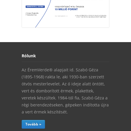
Rólunk
Az ÉremVerde® alapjait id. Szabó Géza
(1895-1968) rakta le, aki 1930-ban szerzett
ötvös mesterlevelet. Az ő ideje alatt öntött,
vert és domborított érmek, plakettek,
veretek készültek. 1984-től fia, Szabó Géza a
régi berendezéseken, gépeken indította újra
a vert érmek készítését.
Tovább »