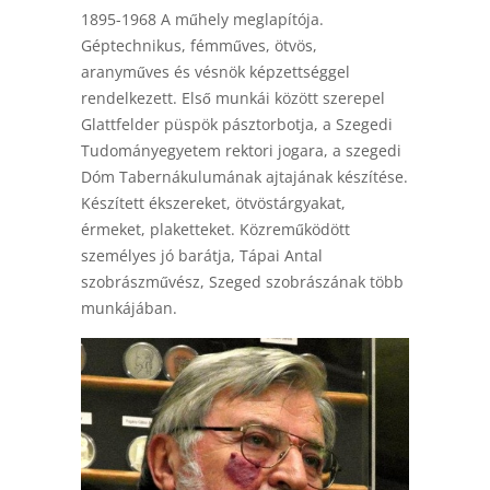
1895-1968 A műhely meglapítója.
Géptechnikus, fémműves, ötvös,
aranyműves és vésnök képzettséggel
rendelkezett. Első munkái között szerepel
Glattfelder püspök pásztorbotja, a Szegedi
Tudományegyetem rektori jogara, a szegedi
Dóm Tabernákulumának ajtajának készítése.
Készített ékszereket, ötvöstárgyakat,
érmeket, plaketteket. Közreműködött
személyes jó barátja, Tápai Antal
szobrászművész, Szeged szobrászának több
munkájában.