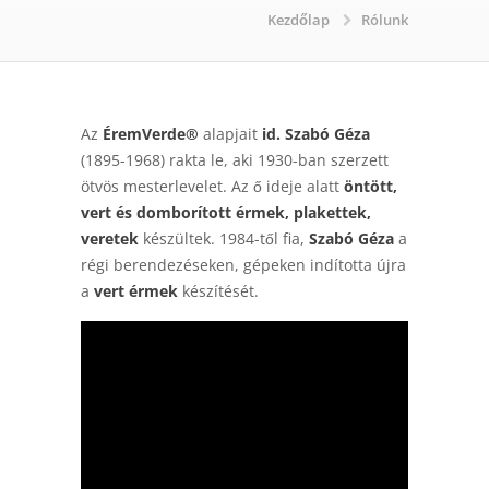
Kezdőlap
Rólunk
Az
ÉremVerde®
alapjait
id. Szabó Géza
(1895-1968) rakta le, aki 1930-ban szerzett
ötvös mesterlevelet. Az ő ideje alatt
öntött,
vert és domborított érmek, plakettek,
veretek
készültek. 1984-től fia,
Szabó Géza
a
régi berendezéseken, gépeken indította újra
a
vert érmek
készítését.