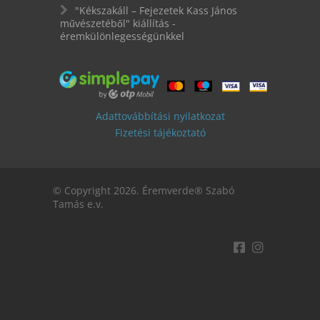
"Kékszakáll – Fejezetek Kass János
művészetéből" kiállítás -
éremkülönlegességünkkel
Adattovábbítási nyilatkozat
Fizetési tájékoztató
© Copyright 2026. Éremverde® Szabó
Tamás e.v.