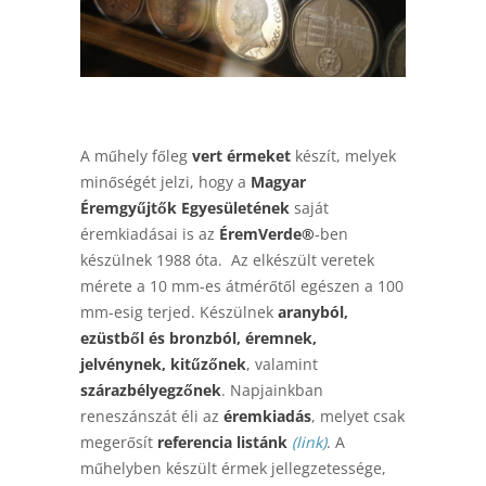
A műhely főleg
vert érmeket
készít, melyek
minőségét jelzi, hogy a
Magyar
Éremgyűjtők Egyesületének
saját
éremkiadásai is az
ÉremVerde®
-ben
készülnek 1988 óta. Az elkészült veretek
mérete a 10 mm-es átmérőtől egészen a 100
mm-esig terjed. Készülnek
aranyból,
ezüstből és bronzból, éremnek,
jelvénynek, kitűzőnek
, valamint
szárazbélyegzőnek
. Napjainkban
reneszánszát éli az
éremkiadás
, melyet csak
megerősít
referencia listánk
(link)
. A
műhelyben készült érmek jellegzetessége,