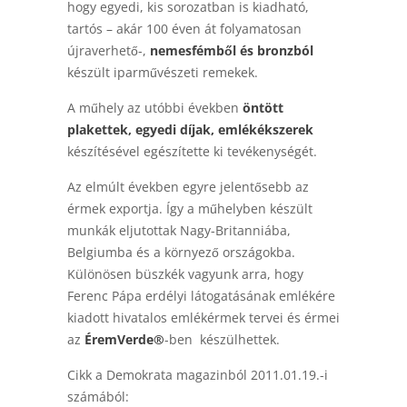
hogy egyedi, kis sorozatban is kiadható,
tartós – akár 100 éven át folyamatosan
újraverhető-,
nemesfémből és bronzból
készült iparművészeti remekek.
A műhely az utóbbi években
öntött
plakettek, egyedi díjak, emlékékszerek
készítésével egészítette ki tevékenységét.
Az elmúlt években egyre jelentősebb az
érmek exportja. Így a műhelyben készült
munkák eljutottak Nagy-Britanniába,
Belgiumba és a környező országokba.
Különösen büszkék vagyunk arra, hogy
Ferenc Pápa erdélyi látogatásának emlékére
kiadott hivatalos emlékérmek tervei és érmei
az
ÉremVerde®
-ben készülhettek.
Cikk a Demokrata magazinból 2011.01.19.-i
számából: