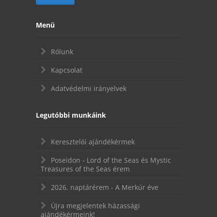
Menü
Rólunk
Kapcsolat
Adatvédelmi irányelvek
Legutóbbi munkáink
Keresztelői ajándékérmek
Poseidon - Lord of the Seas és Mystic
Treasures of the Seas érem
2026. naptárérem - A Merkúr éve
Újra megjelentek házassági
ajándékérmeink!