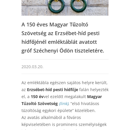
A 150 éves Magyar Tűzoltó
Szövetség az Erzsébet-híd pesti
hídfőjénél emléktáblát avatott
gróf Széchenyi Ödön tiszteletére.
2020.03.20.
Az emléktábla egészen sajátos helyre került,
az
Erzsébet-híd pesti hídfője
falán helyezték
el, a
150 év
vel ezelőtt megalakult
Magyar
Tűzoltó Szövetség
(link)
, “első hivatásos
tűzoltóság egykori épülete” közelében.
Az avatás alkalmából a főváros
képviseletében is prominens személyiségek