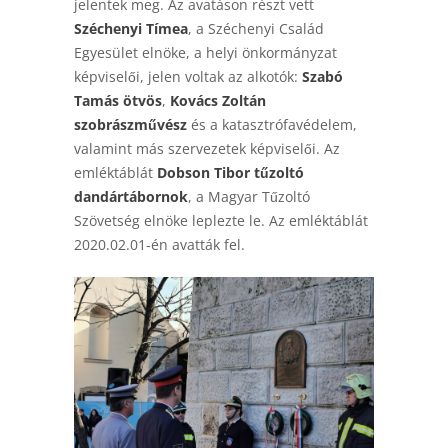
jelentek meg. Az avatáson részt vett
Széchenyi Tímea
, a Széchenyi Család
Egyesület elnöke, a helyi önkormányzat
képviselői, jelen voltak az alkotók:
Szabó
Tamás ötvös
,
Kovács Zoltán
szobrászművész
és a katasztrófavédelem,
valamint más szervezetek képviselői. Az
emléktáblát
Dobson Tibor tűzoltó
dandártábornok
, a Magyar Tűzoltó
Szövetség elnöke leplezte le. Az emléktáblát
2020.02.01-én avatták fel.