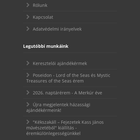
Rólunk
Kapcsolat
Adatvédelmi irányelvek
Legutóbbi munkáink
Keresztelői ajándékérmek
Poseidon - Lord of the Seas és Mystic
Treasures of the Seas érem
2026. naptárérem - A Merkúr éve
Újra megjelentek házassági
ajándékérmeink!
"Kékszakáll – Fejezetek Kass János
művészetéből" kiállítás -
éremkülönlegességünkkel