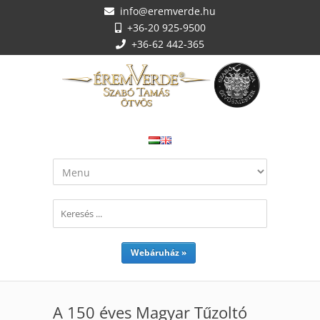
info@eremverde.hu
+36-20 925-9500
+36-62 442-365
Webáruház »
A 150 éves Magyar Tűzoltó