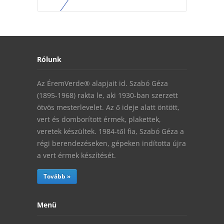
Rólunk
Az ÉremVerde® alapjait id. Szabó Géza
(1895-1968) rakta le, aki 1930-ban szerzett
ötvös mesterlevelet. Az ő ideje alatt öntött,
vert és domborított érmek, plakettek,
veretek készültek. 1984-től fia, Szabó Géza a
régi berendezéseken, gépeken indította újra
a vert érmek készítését.
Tovább »
Menü