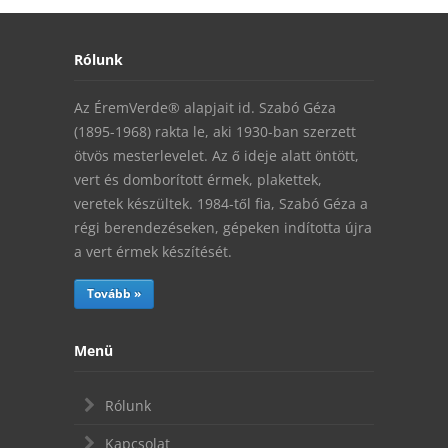
Rólunk
Az ÉremVerde® alapjait id. Szabó Géza
(1895-1968) rakta le, aki 1930-ban szerzett
ötvös mesterlevelet. Az ő ideje alatt öntött,
vert és domborított érmek, plakettek,
veretek készültek. 1984-től fia, Szabó Géza a
régi berendezéseken, gépeken indította újra
a vert érmek készítését.
Tovább »
Menü
Rólunk
Kapcsolat