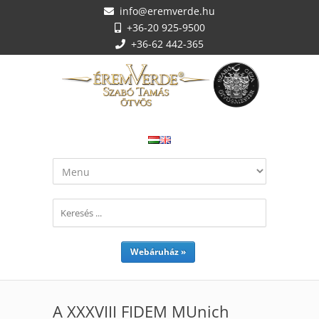
info@eremverde.hu
+36-20 925-9500
+36-62 442-365
Webáruház »
A XXXVIII FIDEM MUnich