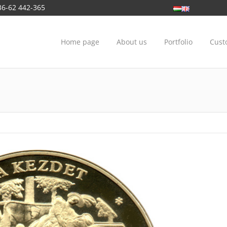
36-62 442-365
Home page
About us
Portfolio
Cust