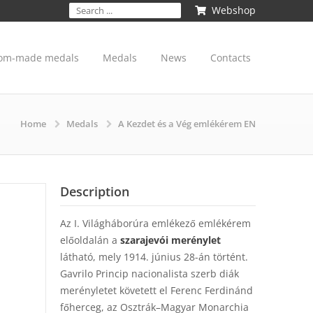
Webshop
om-made medals
Medals
News
Contacts
Home
Medals
A Kezdet és a Vég emlékérem EN
Description
Az I. Világháborúra emlékező emlékérem
előoldalán a
szarajevói merénylet
látható, mely 1914. június 28-án történt.
Gavrilo Princip nacionalista szerb diák
merényletet követett el Ferenc Ferdinánd
főherceg, az Osztrák–Magyar Monarchia