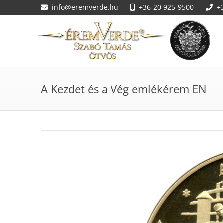
info@eremverde.hu
+36-20 925-9500
+
A Kezdet és a Vég emlékérem EN