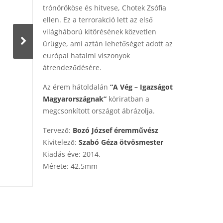
trónörököse és hitvese, Chotek Zsófia
ellen. Ez a terrorakció lett az első
világháború kitörésének közvetlen
ürügye, ami aztán lehetőséget adott az
európai hatalmi viszonyok
átrendeződésére.
Az érem hátoldalán
“A Vég – Igazságot
Magyarországnak”
köriratban a
megcsonkított országot ábrázolja.
Tervező:
Bozó József éremművész
Kivitelező:
Szabó Géza ötvösmester
Kiadás éve: 2014.
Mérete: 42,5mm