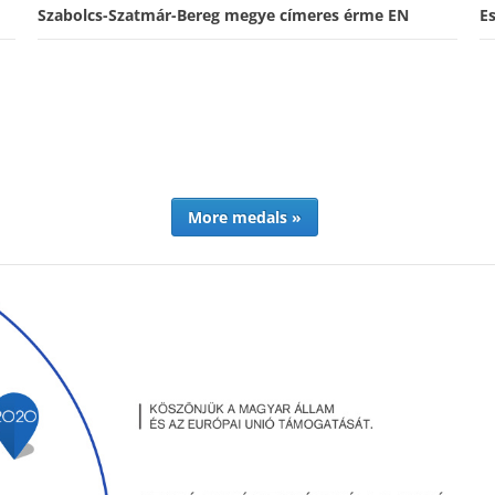
Szabolcs-Szatmár-Bereg megye címeres érme EN
E
More medals »