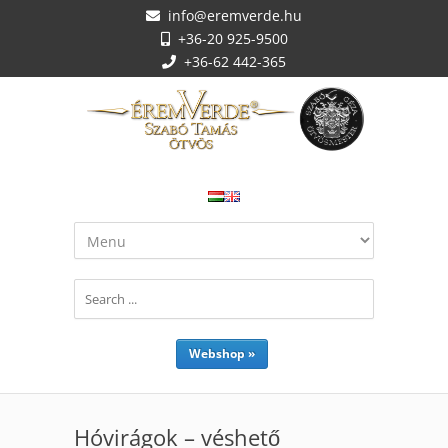
info@eremverde.hu
+36-20 925-9500
+36-62 442-365
Webshop »
Hóvirágok – véshető