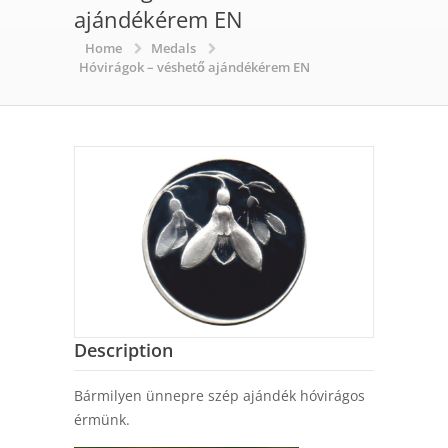
ajándékérem EN
Home
Medals
Hóvirágok – véshető ajándékérem EN
Description
Bármilyen ünnepre szép ajándék hóvirágos
érmünk.