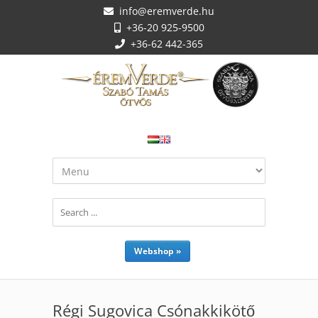
info@eremverde.hu
+36-20 925-9500
+36-62 442-365
Webshop »
Régi Sugovica Csónakkikötő