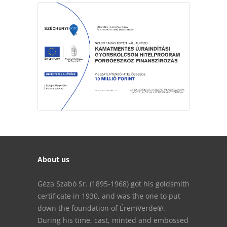
About us
Géza Szabó Sr. (1895-1968) got his goldsmith
certificate in 1930, and was the one to put
down the foundation of ÉremVerde®.
During his time, cast, minted and embossed