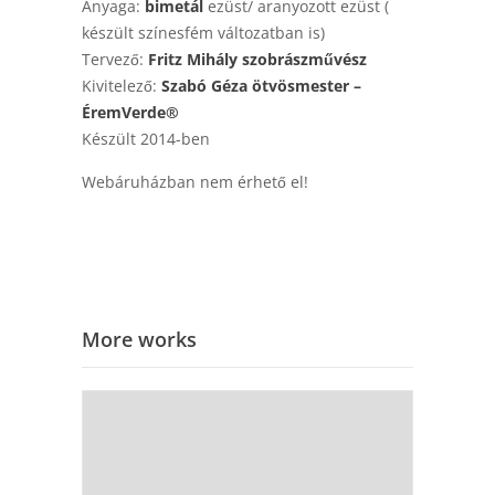
Anyaga:
bimetál
ezüst/ aranyozott ezüst (
készült színesfém változatban is)
Tervező:
Fritz Mihály szobrászművész
Kivitelező:
Szabó Géza ötvösmester –
ÉremVerde®
Készült 2014-ben
Webáruházban nem érhető el!
More works