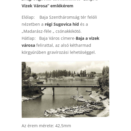
Vizek Városa” emlékérem
Előlap: Baja Szentháromság tér felőli
nézetben a
régi Sugovica híd
és a
„Madarász-féle „ csónakkikötő.
Hátlap: Baja Város címere-
Baja a vizek
városa
felirattal, az alsó kétharmad
körgyűrűben gravírozási lehetőséggel.
Az érem mérete: 42,5mm