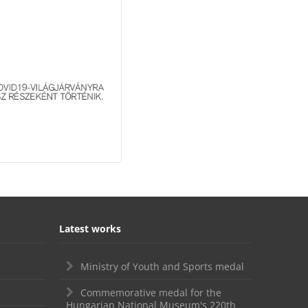
Latest works
Ministry of Youth and Sports medal
Commemorative medal for the
Hungarian National Museum's 220th