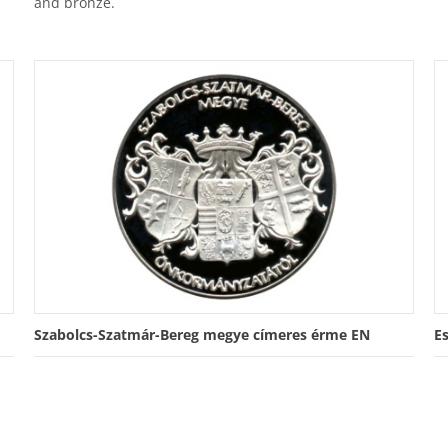
and bronze.
Szabolcs-Szatmár-Bereg megye címeres érme EN
E