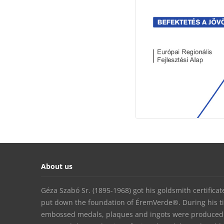
About us
Géza Szabó Sr. (1895-1968) got his goldsmith certifica
put down the foundation of ÉremVerde®. During his t
embossed medals, plaques and ingots were produced. 