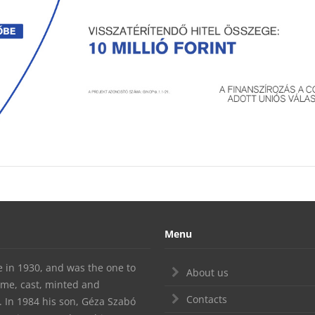
Menu
te in 1930, and was the one to
About us
ime, cast, minted and
Contacts
In 1984 his son, Géza Szabó