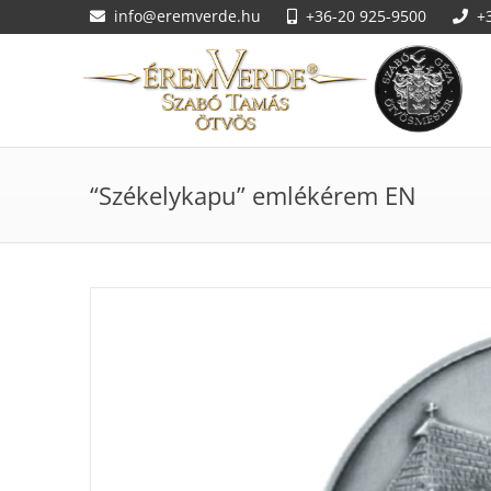
info@eremverde.hu
+36-20 925-9500
+
“Székelykapu” emlékérem EN