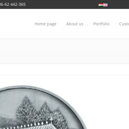
36-62 442-365
Home page
About us
Portfolio
Cust