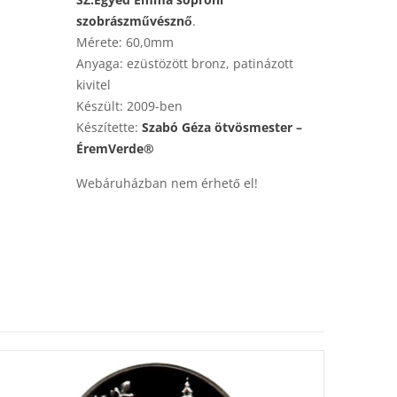
szobrászművésznő
.
Mérete: 60,0mm
Anyaga: ezüstözött bronz, patinázott
kivitel
Készült: 2009-ben
Készítette:
Szabó Géza ötvösmester –
ÉremVerde®
Webáruházban nem érhető el!