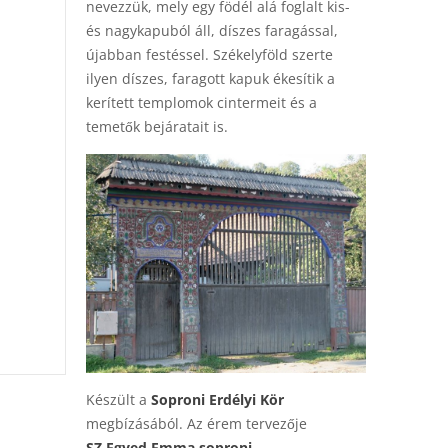
nevezzük, mely egy födél alá foglalt kis-
és nagykapuból áll, díszes faragással,
újabban festéssel. Székelyföld szerte
ilyen díszes, faragott kapuk ékesítik a
kerített templomok cintermeit és a
temetők bejáratait is.
Készült a
Soproni Erdélyi Kör
megbízásából. Az érem tervezője
SZ.Egyed Emma soproni