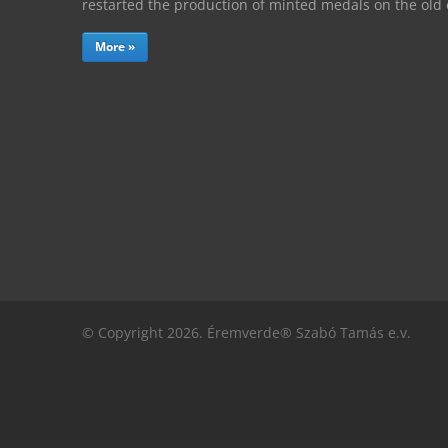
restarted the production of minted medals on the ol
More »
© Copyright 2026. Éremverde® Szabó Tamás e.v.