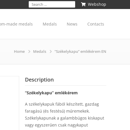
Webshop
om-made medals
Medals
News
Contacts
Home
Medals
“Székelykapu” emlékérem EN
Description
“Székelykapu” emlékérem
A székelykapuk fából készített, gazdag
faragású (és festésű) műremekek.
Székelykapunak a galambbúgos kiskaput
vagy egyszerűen csak nagykaput