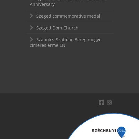
Anniversary
Szeged commemorative medal
Szeged Dóm Church
Szabolcs-Szatmár-Bereg megye
címeres érme EN