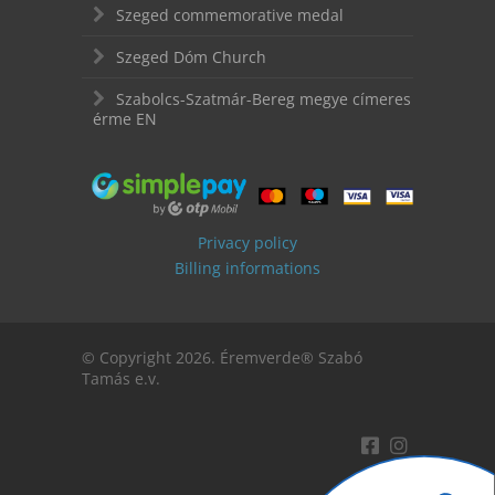
Szeged commemorative medal
Szeged Dóm Church
Szabolcs-Szatmár-Bereg megye címeres
érme EN
Privacy policy
Billing informations
© Copyright 2026. Éremverde® Szabó
Tamás e.v.