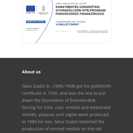
About us
Géza Szabó Sr. (1895-1968) got his goldsmith
certificate in 1930, and was the one to put
down the foundation of ÉremVerde®.
During his time, cast, minted and embossed
medals, plaques and ingots were produced.
In 1984 his son, Géza Szabó restarted the
production of minted medals on the old