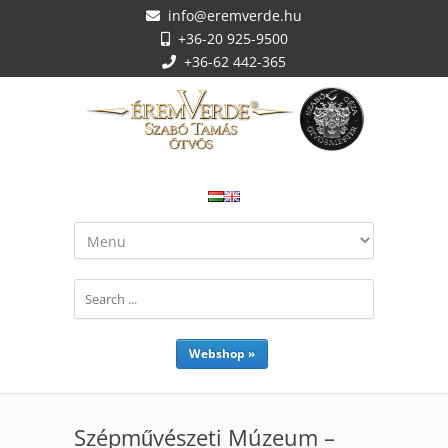
info@eremverde.hu
+36-20 925-9500
+36-62 442-365
Webshop »
Szépművészeti Múzeum –