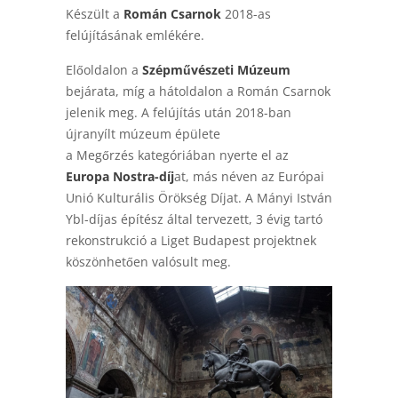
Készült a
Román Csarnok
2018-as
felújításának emlékére.
Előoldalon a
Szépművészeti Múzeum
bejárata, míg a hátoldalon a Román Csarnok
jelenik meg. A felújítás után 2018-ban
újranyílt múzeum épülete
a Megőrzés kategóriában nyerte el az
Europa Nostra-díj
at, más néven az Európai
Unió Kulturális Örökség Díjat. A Mányi István
Ybl-díjas építész által tervezett, 3 évig tartó
rekonstrukció a Liget Budapest projektnek
köszönhetően valósult meg.