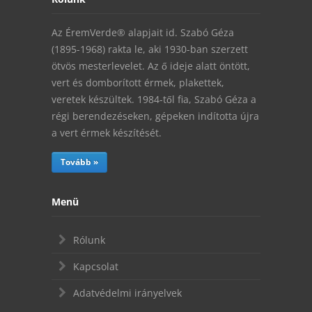
Az ÉremVerde® alapjait id. Szabó Géza
(1895-1968) rakta le, aki 1930-ban szerzett
ötvös mesterlevelet. Az ő ideje alatt öntött,
vert és domborított érmek, plakettek,
veretek készültek. 1984-től fia, Szabó Géza a
régi berendezéseken, gépeken indította újra
a vert érmek készítését.
Tovább »
Menü
Rólunk
Kapcsolat
Adatvédelmi irányelvek