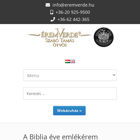
info@eremverde.hu
+36-20 925-9500
+36-62 442-365
Webáruház »
A Biblia éve emlékérem