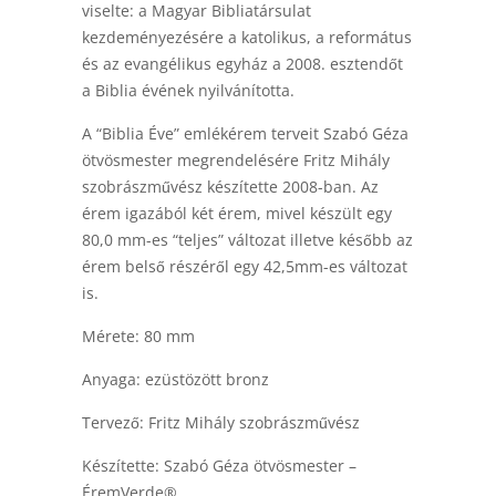
viselte: a Magyar Bibliatársulat
kezdeményezésére a katolikus, a református
és az evangélikus egyház a 2008. esztendőt
a Biblia évének nyilvánította.
A “Biblia Éve” emlékérem terveit Szabó Géza
ötvösmester megrendelésére Fritz Mihály
szobrászművész készítette 2008-ban. Az
érem igazából két érem, mivel készült egy
80,0 mm-es “teljes” változat illetve később az
érem belső részéről egy 42,5mm-es változat
is.
Mérete: 80 mm
Anyaga: ezüstözött bronz
Tervező: Fritz Mihály szobrászművész
Készítette: Szabó Géza ötvösmester –
ÉremVerde®