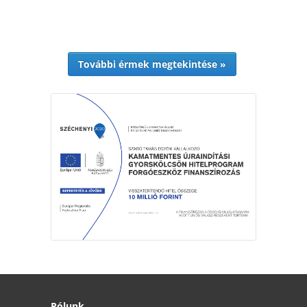
További érmek megtekintése »
Rólunk