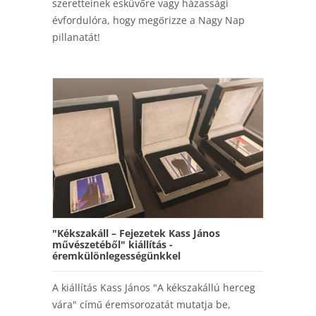
szeretteinek esküvőre vagy házassági
évfordulóra, hogy megőrizze a Nagy Nap
pillanatát!
"Kékszakáll – Fejezetek Kass János
művészetéből" kiállítás -
éremkülönlegességünkkel
A kiállítás Kass János "A kékszakállú herceg
vára" című éremsorozatát mutatja be,