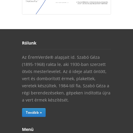
Rólunk
Az ÉremVerde® alapjait id. Szabó Géza
(1895-1968) rakta le, aki 1930-ban szerzett
ötvös mesterlevelet. Az ő ideje alatt öntött,
vert és domborított érmek, plakettek,
veretek készültek. 1984-től fia, Szabó Géza a
régi berendezéseken, gépeken indította újra
a vert érmek készítését.
Tovább »
Menü