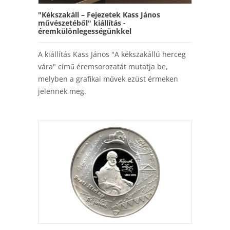
"Kékszakáll – Fejezetek Kass János
művészetéből" kiállítás -
éremkülönlegességünkkel
A kiállítás Kass János "A kékszakállú herceg
vára" című éremsorozatát mutatja be,
melyben a grafikai művek ezüst érmeken
jelennek meg.