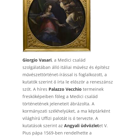
Giorgio Vasari
, a Medici család
szolgálatában álló itáliai művész és építész
művészettörténet-írással is foglalkozott, a
kutatók szerint ő írta le először a reneszánsz
szót. A híres
Palazzo Vecchio
termeinek
freskóképeiben főleg a Medici család
történetének jeleneteit ábrázolta. A
kormányzati székhelyüket, a ma képtárként
világhírű Uffizi palotát is ő tervezte. A
kutatások szerint az
Angyali üdvözlet
et V.
Pius pápa 1569-ben rendelhette a