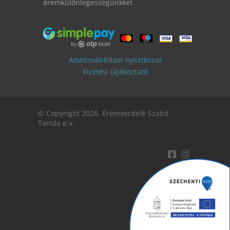
éremkülönlegességünkkel
Adattovábbítási nyilatkozat
Fizetési tájékoztató
© Copyright 2026. Éremverde® Szabó
Tamás e.v.