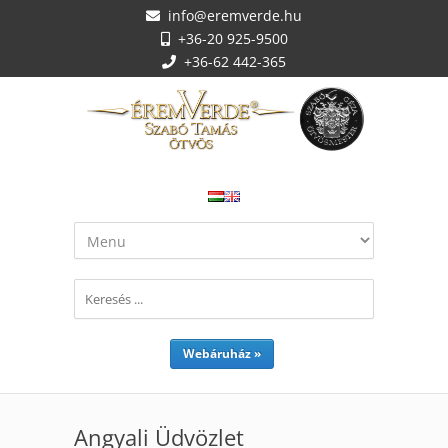
info@eremverde.hu
+36-20 925-9500
+36-62 442-365
Webáruház »
Angyali Üdvözlet