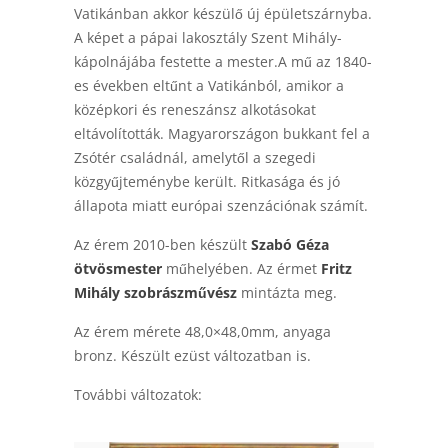
Vatikánban akkor készülő új épületszárnyba.
A képet a pápai lakosztály Szent Mihály-
kápolnájába festette a mester.A mű az 1840-
es években eltűnt a Vatikánból, amikor a
középkori és reneszánsz alkotásokat
eltávolították. Magyarországon bukkant fel a
Zsótér családnál, amelytől a szegedi
közgyűjteménybe került. Ritkasága és jó
állapota miatt európai szenzációnak számít.
Az érem 2010-ben készült
Szabó Géza
ötvösmester
műhelyében. Az érmet
Fritz
Mihály szobrászművész
mintázta meg.
Az érem mérete 48,0×48,0mm, anyaga
bronz. Készült ezüst változatban is.
További változatok: