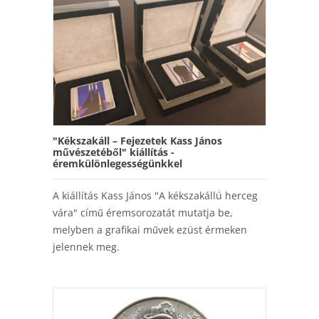
"Kékszakáll – Fejezetek Kass János
művészetéből" kiállítás -
éremkülönlegességünkkel
A kiállítás Kass János "A kékszakállú herceg
vára" című éremsorozatát mutatja be,
melyben a grafikai művek ezüst érmeken
jelennek meg.