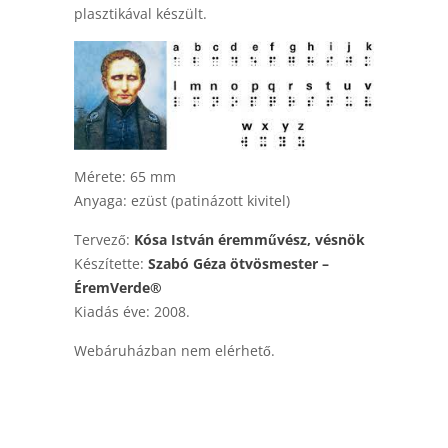
plasztikával készült.
Mérete: 65 mm
Anyaga: ezüst (patinázott kivitel)
Tervező:
Kósa István éremművész, vésnök
Készítette:
Szabó Géza ötvösmester –
ÉremVerde®
Kiadás éve: 2008.
Webáruházban nem elérhető.