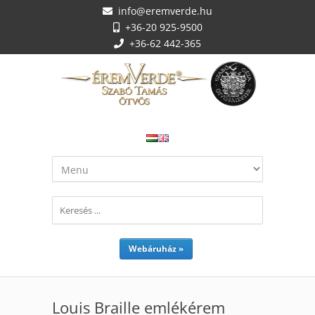
info@eremverde.hu
+36-20 925-9500
+36-62 442-365
Webáruház »
Louis Braille emlékérem