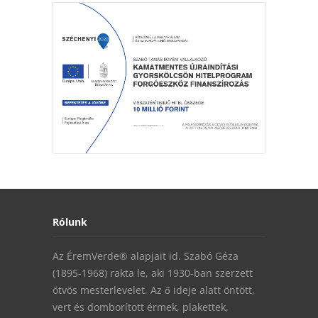
Rólunk
Az ÉremVerde® alapjait id. Szabó Géza
(1895-1968) rakta le, aki 1930-ban szerzett
ötvös mesterlevelet. Az ő ideje alatt öntött,
vert és domborított érmek, plakettek,