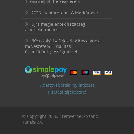
Treasures of the Seas érem
2026. naptárérem - A Merkúr éve
Újra megjelentek házassági
ajándékérmeink!
"Kékszakáll – Fejezetek Kass János
művészetéből" kiállítás -
éremkülönlegességünkkel
Adattovábbítási nyilatkozat
Fizetési tájékoztató
© Copyright 2026. Éremverde® Szabó
Tamás e.v.