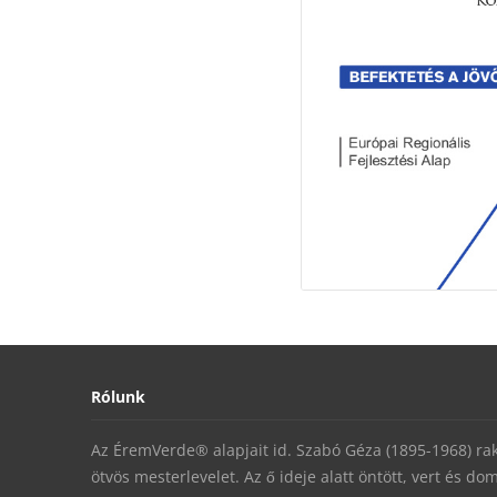
Rólunk
Az ÉremVerde® alapjait id. Szabó Géza (1895-1968) rakt
ötvös mesterlevelet. Az ő ideje alatt öntött, vert és do