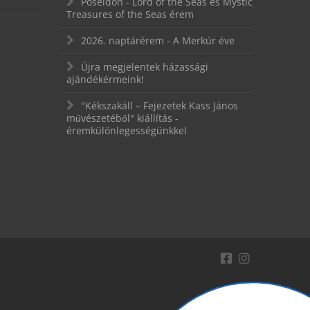
Poseidon - Lord of the Seas és Mystic
Treasures of the Seas érem
2026. naptárérem - A Merkúr éve
Újra megjelentek házassági
ajándékérmeink!
"Kékszakáll – Fejezetek Kass János
művészetéből" kiállítás -
éremkülönlegességünkkel