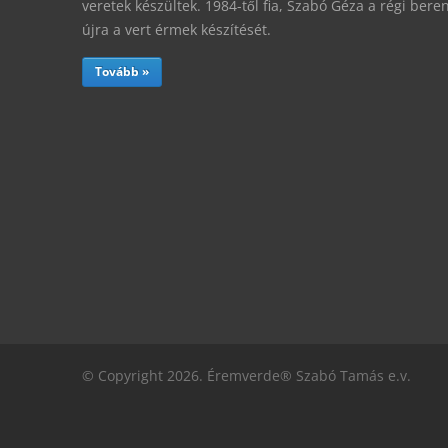
veretek készültek. 1984-től fia, Szabó Géza a régi ber
újra a vert érmek készítését.
Tovább »
© Copyright 2026. Éremverde® Szabó Tamás e.v.