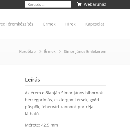
Webáruház
yedi éremkészítés
Érmek
Hírek
Kapcsolat
Kezdőlap
Érmek
Simor János Emlékérem
Leírás
Az érem előlapján Simor János bíbornok,
hercegprímás, esztergomi érsek, győri
püspök, fehérvári kanonok portréja
látható.
Mérete: 42,5 mm