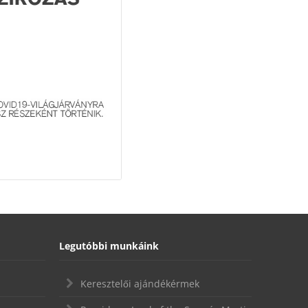
Legutóbbi munkáink
Keresztelői ajándékérmek