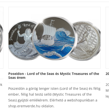
Poseidon - Lord of the Seas és Mystic Treasures of the
2
Seas érem
ek
2
Poszeidón a görög tenger isten (Lord of the Seas) és félig
M
ember, félig hal testű sellő (Mystic Treasures of the
le
Seas) gyűjtői emlékérem. Elérhető a webshopunkban a
shop.eremverde.hu oldalon.