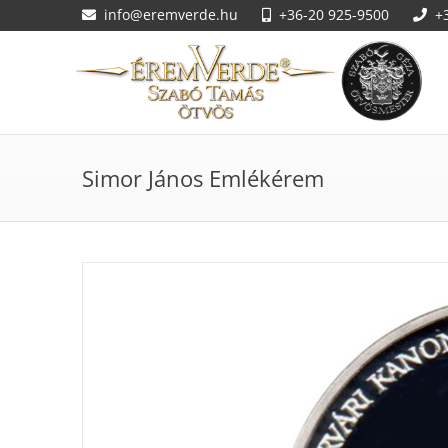
info@eremverde.hu
+36-20 925-9500
+
Simor János Emlékérem