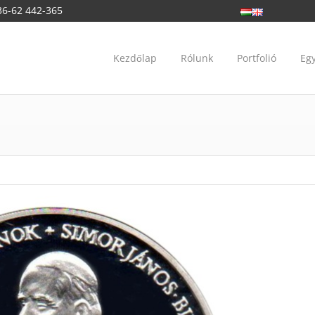
36-62 442-365
Kezdőlap
Rólunk
Portfolió
Eg