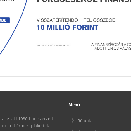
Menü
a le, aki 1930-ban szerzett
Rólunk
mborított érmek, plakettek,