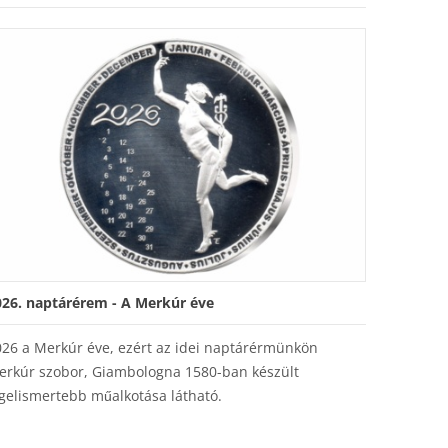
026. naptárérem - A Merkúr éve
026 a Merkúr éve, ezért az idei naptárérmünkön
erkúr szobor, Giambologna 1580-ban készült
gelismertebb műalkotása látható.