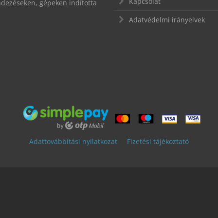
Kapcsolat
endezéseken, gépeken indította
Adatvédelmi irányelvek
Adattovábbítási nyilatkozat
Fizetési tájékoztató