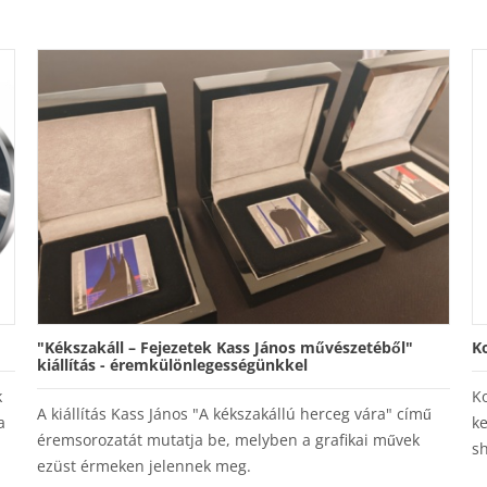
"Kékszakáll – Fejezetek Kass János művészetéből"
K
kiállítás - éremkülönlegességünkkel
k
Ko
A kiállítás Kass János "A kékszakállú herceg vára" című
a
ke
éremsorozatát mutatja be, melyben a grafikai művek
s
ezüst érmeken jelennek meg.