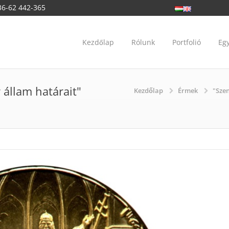
36-62 442-365
Kezdőlap
Rólunk
Portfolió
Eg
r állam határait"
Kezdőlap
Érmek
"Szen