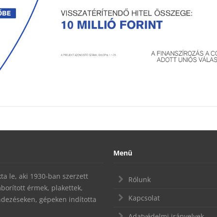
Menü
a le, aki 1930-ban szerzett
Rólunk
mborított érmek, plakettek,
Kapcsolat
endezéseken, gépeken indította
Adatvédelmi irányelvek