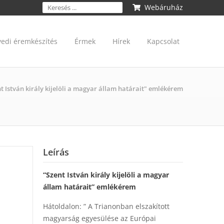
Webáruház
yedi éremkészítés
Érmek
Hírek
Kapcsolat
t István király kijelöli a magyar állam határait" emlékérem
Leírás
“Szent István király kijelöli a magyar
állam határait” emlékérem
Hátoldalon: ” A Trianonban elszakított
magyarság egyesülése az Európai