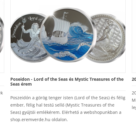
Poseidon - Lord of the Seas és Mystic Treasures of the
2
Seas érem
ek
2
Poszeidón a görög tenger isten (Lord of the Seas) és félig
M
ember, félig hal testű sellő (Mystic Treasures of the
le
Seas) gyűjtői emlékérem. Elérhető a webshopunkban a
shop.eremverde.hu oldalon.