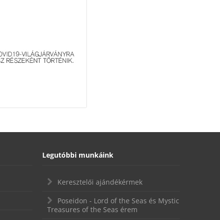
Legutóbbi munkáink
Keresztelői ajándékérmek
Poseidon - Lord of the Seas és Mystic
Treasures of the Seas érem