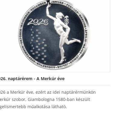
026. naptárérem - A Merkúr éve
026 a Merkúr éve, ezért az idei naptárérmünkön
erkúr szobor, Giambologna 1580-ban készült
gelismertebb műalkotása látható.