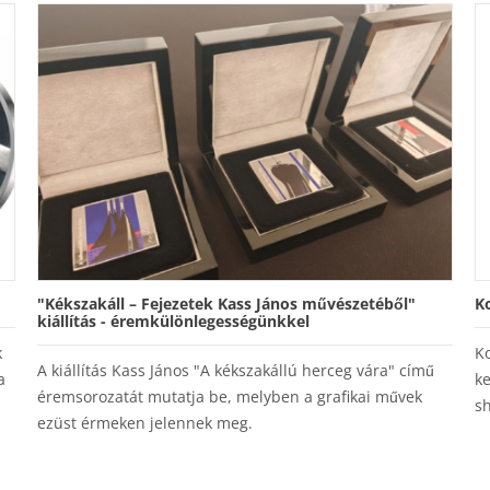
"Kékszakáll – Fejezetek Kass János művészetéből"
K
kiállítás - éremkülönlegességünkkel
k
Ko
A kiállítás Kass János "A kékszakállú herceg vára" című
a
ke
éremsorozatát mutatja be, melyben a grafikai művek
s
ezüst érmeken jelennek meg.