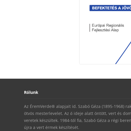
Rólunk
Az ÉremVerde® alapjait id. Szabó Géza (1895-1968) rakt
ötvös mesterlevelet. Az ő ideje alatt öntött, vert és do
veretek készültek. 1984-től fia, Szabó Géza a régi ber
újra a vert érmek készítését.