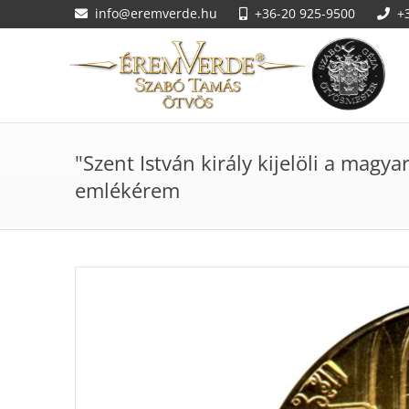
info@eremverde.hu
+36-20 925-9500
+
"Szent István király kijelöli a magya
emlékérem