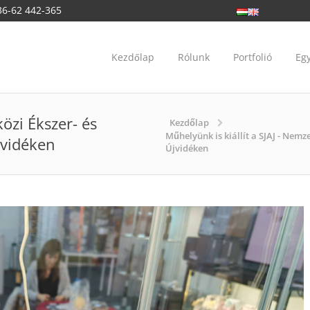
36-62 442-365
Kezdőlap
Rólunk
Portfolió
Eg
közi Ékszer- és
Kezdőlap
Műhelyünk is kiállít a SJAJ - Nemze
Újvidéken
Újvidéken