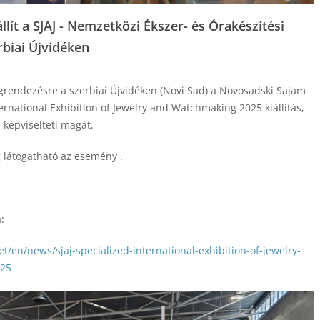
llít a SJAJ - Nemzetközi Ékszer- és Órakészítési
erbiai Újvidéken
rendezésre a szerbiai Újvidéken (Novi Sad) a Novosadski Sajam
ternational Exhibition of Jewelry and Watchmaking 2025 kiállítás,
képviselteti magát.
 látogatható az esemény .
:
t/en/news/sjaj-specialized-international-exhibition-of-jewelry-
025