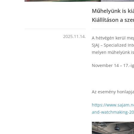
Műhelyünk is kiá
Kiállításon a sz
2025.11.14.
A hétvégén kerül meg
SJAJ – Specialized In
melyen műhelyünk is 
November 14 – 17.-ig
Az esemény honlapja
https://www.sajam.ne
and-watchmaking-2