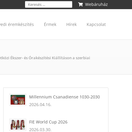
Webáruház
yedi éremkészítés
Érmek
Hírek
Kapcsolat
tközi Ékszer- és Órakészítési Kiállításon a szerbiai
Millennium Csanadiense 1030-2030
2026.04.16.
FIE World Cup 2026
2026.03.30.