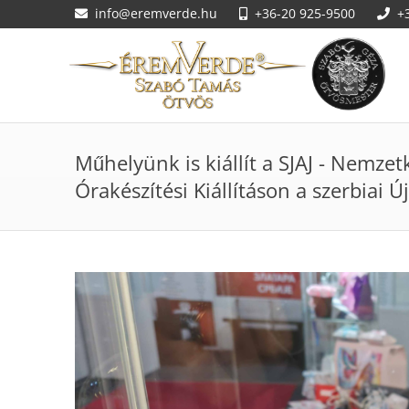
info@eremverde.hu
+36-20 925-9500
+
Műhelyünk is kiállít a SJAJ - Nemzet
Órakészítési Kiállításon a szerbiai 