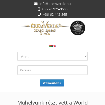
info@eremverde.hu
+36-20 925-9500
+36-62 442-365
Webáruház »
Műhelyünk részt vett a World