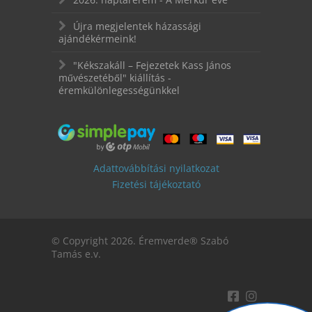
Újra megjelentek házassági
ajándékérmeink!
"Kékszakáll – Fejezetek Kass János
művészetéből" kiállítás -
éremkülönlegességünkkel
Adattovábbítási nyilatkozat
Fizetési tájékoztató
© Copyright 2026. Éremverde® Szabó
Tamás e.v.