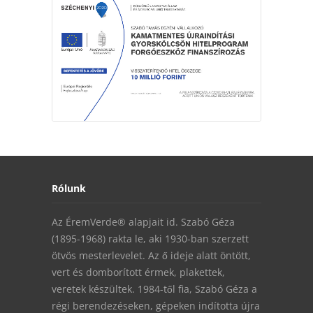
Rólunk
Az ÉremVerde® alapjait id. Szabó Géza
(1895-1968) rakta le, aki 1930-ban szerzett
ötvös mesterlevelet. Az ő ideje alatt öntött,
vert és domborított érmek, plakettek,
veretek készültek. 1984-től fia, Szabó Géza a
régi berendezéseken, gépeken indította újra