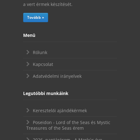
a vert érmek készítését.
Tovább »
Menü
Rólunk
Kapcsolat
Adatvédelmi irányelvek
Legutóbbi munkáink
Keresztelői ajándékérmek
Poseidon - Lord of the Seas és Mystic
Treasures of the Seas érem
2026. naptárérem - A Merkúr éve