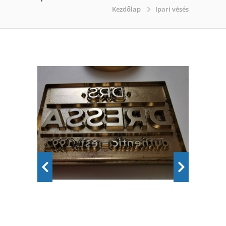
Kezdőlap
Ipari vésés