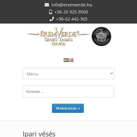
info@eremverde.hu
+36-20 925-9500
+36-62 442-365
Webáruház »
Ipari vésés