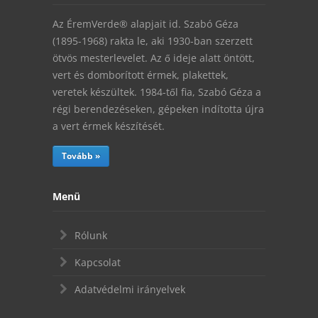
Az ÉremVerde® alapjait id. Szabó Géza
(1895-1968) rakta le, aki 1930-ban szerzett
ötvös mesterlevelet. Az ő ideje alatt öntött,
vert és domborított érmek, plakettek,
veretek készültek. 1984-től fia, Szabó Géza a
régi berendezéseken, gépeken indította újra
a vert érmek készítését.
Tovább »
Menü
Rólunk
Kapcsolat
Adatvédelmi irányelvek