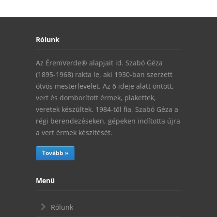
Rólunk
Az ÉremVerde® alapjait id. Szabó Géza
(1895-1968) rakta le, aki 1930-ban szerzett
ötvös mesterlevelet. Az ő ideje alatt öntött,
vert és domborított érmek, plakettek,
veretek készültek. 1984-től fia, Szabó Géza a
régi berendezéseken, gépeken indította újra
a vert érmek készítését.
Tovább »
Menü
Rólunk