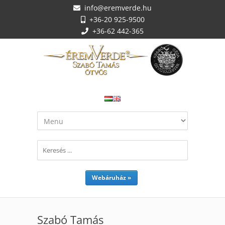
info@eremverde.hu
+36-20 925-9500
+36-62 442-365
Webáruház »
Szabó Tamás