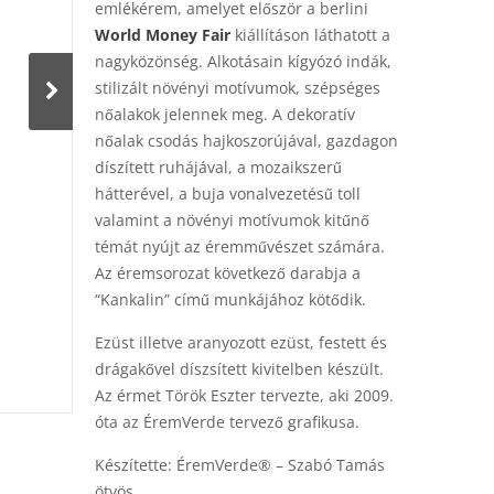
emlékérem, amelyet először a berlini
World Money Fair
kiállításon láthatott a
nagyközönség. Alkotásain kígyózó indák,
stilizált növényi motívumok, szépséges
nőalakok jelennek meg. A dekoratív
nőalak csodás hajkoszorújával, gazdagon
díszített ruhájával, a mozaikszerű
hátterével, a buja vonalvezetésű toll
valamint a növényi motívumok kitűnő
témát nyújt az éremművészet számára.
Az éremsorozat következő darabja a
“Kankalin” című munkájához kötődik.
Ezüst illetve aranyozott ezüst, festett és
drágakővel díszsített kivitelben készült.
Az érmet Török Eszter tervezte, aki 2009.
óta az ÉremVerde tervező grafikusa.
Készítette: ÉremVerde® – Szabó Tamás
ötvös