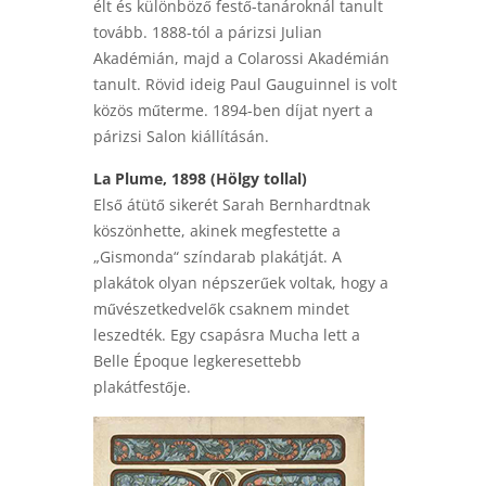
élt és különböző festő-tanároknál tanult
tovább. 1888-tól a párizsi Julian
Akadémián, majd a Colarossi Akadémián
tanult. Rövid ideig Paul Gauguinnel is volt
közös műterme. 1894-ben díjat nyert a
párizsi Salon kiállításán.
La Plume, 1898 (Hölgy tollal)
Első átütő sikerét Sarah Bernhardtnak
köszönhette, akinek megfestette a
„Gismonda“ színdarab plakátját. A
plakátok olyan népszerűek voltak, hogy a
művészetkedvelők csaknem mindet
leszedték. Egy csapásra Mucha lett a
Belle Époque legkeresettebb
plakátfestője.