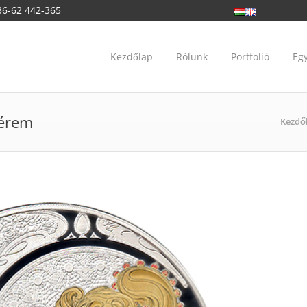
36-62 442-365
Kezdőlap
Rólunk
Portfolió
Eg
kérem
Kezdő