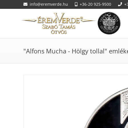
info@eremverde.hu
+36-20 925-9500
+
"Alfons Mucha - Hölgy tollal" emlé