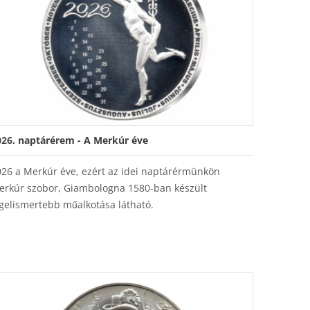
026. naptárérem - A Merkúr éve
026 a Merkúr éve, ezért az idei naptárérmünkön
erkúr szobor, Giambologna 1580-ban készült
gelismertebb műalkotása látható.