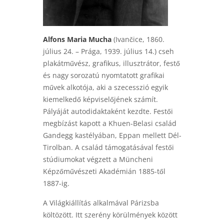
Alfons Maria Mucha
(Ivančice, 1860.
július 24. – Prága, 1939. július 14.) cseh
plakátművész, grafikus, illusztrátor, festő
és nagy sorozatú nyomtatott grafikai
művek alkotója, aki a szecesszió egyik
kiemelkedő képviselőjének számít.
Pályáját autodidaktaként kezdte. Festői
megbízást kapott a Khuen-Belasi család
Gandegg kastélyában, Eppan mellett Dél-
Tirolban. A család támogatásával festői
stúdiumokat végzett a Müncheni
Képzőművészeti Akadémián 1885-től
1887-ig.
A Világkiállítás alkalmával Párizsba
költözött. Itt szerény körülmények között