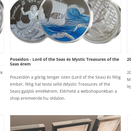
Poseidon - Lord of the Seas és Mystic Treasures of the
2
Seas érem
ek
2
Poszeidón a görög tenger isten (Lord of the Seas) és félig
M
ember, félig hal testű sellő (Mystic Treasures of the
le
Seas) gyűjtői emlékérem. Elérhető a webshopunkban a
shop.eremverde.hu oldalon.