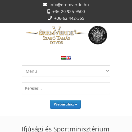
info@eremverde.hu
+36-20 925-9500
+36-62 442-365
Webáruház »
Ifjúsági és Sportminisztérium