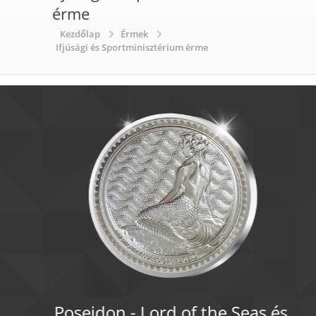
érme
Kezdőlap
Érmek
Ifjúsági és Sportminisztérium érme
Poseidon - Lord of the Seas és