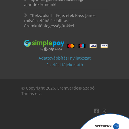
ajándékérmeink!
"Kékszakáll – Fejezetek Kass János
művészetéből" kiállítás -
éremkülönlegességünkkel
Adattovábbítási nyilatkozat
Fizetési tájékoztató
© Copyright 2026. Éremverde® Szabó
Tamás e.v.