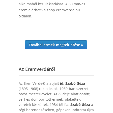
alkalmából került kiadásra. A 80 mm-es
érem elérhető a shop.eremverde.hu
oldalon.
További érmek megtekintése »
Az Éremverdéről
Az ÉremVerde® alapjait
id. Szabó Géza
(1895-1968) rakta le, aki 1930-ban szerzett
ötvös mesterlevelet. Az ő ideje alatt öntött,
vert és domborított érmek, plakettek,
veretek készültek. 1984-től fia,
Szabó Géza
a
régi berendezéseken, gépeken indította újra