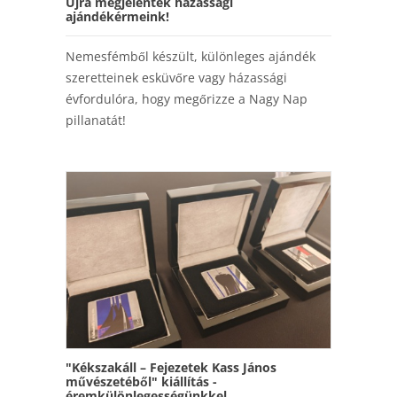
Újra megjelentek házassági
ajándékérmeink!
Nemesfémből készült, különleges ajándék
szeretteinek esküvőre vagy házassági
évfordulóra, hogy megőrizze a Nagy Nap
pillanatát!
"Kékszakáll – Fejezetek Kass János
művészetéből" kiállítás -
éremkülönlegességünkkel