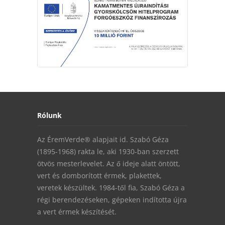
Rólunk
Az ÉremVerde® alapjait id. Szabó Géza
(1895-1968) rakta le, aki 1930-ban szerzett
ötvös mesterlevelet. Az ő ideje alatt öntött,
vert és domborított érmek, plakettek,
veretek készültek. 1984-től fia, Szabó Géza a
régi berendezéseken, gépeken indította újra
a vert érmek készítését.