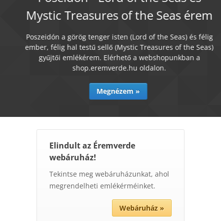
Mystic Treasures of the Seas érem
Poszeidón a görög tenger isten (Lord of the Seas) és félig
ember, félig hal testű sellő (Mystic Treasures of the Seas)
gyűjtői emlékérem. Elérhető a webshopunkban a
shop.eremverde.hu oldalon.
Megnézem »
Elindult az Éremverde
webáruház!
Tekintse meg webáruházunkat, ahol
megrendelheti emlékérméinket.
Webáruház »